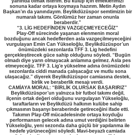
yanında olmak isterim. Bu kulüp için emeklerimizi
sonuna kadar ortaya koymaya hazırım. Metin Aydın
Başkan’ın da yanındayım. Beylikdüzüspor semtimizin bir
numaralı takımı. Gönlümüz her zaman onunla
beraberdir.”
“3. LİG HEDEFİNDEN VAZGEÇMEYECEĞİZ”
Play-Off sürecinde yaşanan elenmenin moral
bozduğunu ancak hedeflerden asla vazgeçilmeyeceğini
vurgulayan Emin Can Yükseloğlu, Beylikdüzüspor’un
önümüzdeki sezonlarda TFF 3. Lig hedefini
gerçekleştirecek güce sahip olduğunu söyledi. “Bugün
olmadı diye yarın olmayacak anlamına gelmez. Asla pes
etmeyeceğiz. TFF 3. Lig’e yükselme adına önümüzdeki
sezonlarda ciddi manada çalışacağız ve mutlu sona
ulaşacağız.” diyerek Beylikdüzüspor camiasına destek,
birlik ve beraberlik mesajı verdi.
CAMİAYA MORAL: “BİRLİK OLURSAK BAŞARIRIZ”
Beylikdüzüspor’un yalnızca bir futbol takımı değil,
ilçenin ortak değeri olduğunu vurgulayan Yükseloğlu,
taraftarların ve Beylikdüzü halkının kulübe sahip
çıkmasının başarıyı beraberinde getireceğini ifade etti.
Takımın Play-Off mücadelesinde ortaya koyduğu
performansın gelecek adına umut verdiğini belirten
Yükseloğlu, yeni sezonda daha güçlü bir yapılanma ile
hedefe yürüneceğini söyledi. Mavi-beyazlı camiada