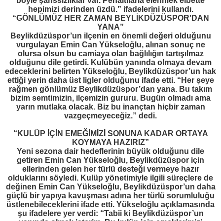
böyle şanssızlıklar var. Penaltılarla elenmek elbette
hepimizi derinden üzdü.” ifadelerini kullandı.
“GÖNLÜMÜZ HER ZAMAN BEYLİKDÜZÜSPOR’DAN
YANA”
Beylikdüzüspor’un ilçenin en önemli değeri olduğunu
vurgulayan Emin Can Yükseloğlu, alınan sonuç ne
olursa olsun bu camiaya olan bağlılığın tartışılmaz
olduğunu dile getirdi. Kulübün yanında olmaya devam
edeceklerini belirten Yükseloğlu, Beylikdüzüspor’un hak
ettiği yerin daha üst ligler olduğunu ifade etti. “Her şeye
rağmen gönlümüz Beylikdüzüspor’dan yana. Bu takım
bizim semtimizin, ilçemizin gururu. Bugün olmadı ama
yarın mutlaka olacak. Biz bu inançtan hiçbir zaman
vazgeçmeyeceğiz.” dedi.
“KULÜP İÇİN EMEĞİMİZİ SONUNA KADAR ORTAYA
KOYMAYA HAZIRIZ”
Yeni sezona dair hedeflerinin büyük olduğunu dile
getiren Emin Can Yükseloğlu, Beylikdüzüspor için
ellerinden gelen her türlü desteği vermeye hazır
olduklarını söyledi. Kulüp yönetimiyle ilgili süreçlere de
değinen Emin Can Yükseloğlu, Beylikdüzüspor’un daha
güçlü bir yapıya kavuşması adına her türlü sorumluluğu
üstlenebileceklerini ifade etti. Yükseloğlu açıklamasında
şu ifadelere yer verdi: “Tabii ki Beylikdüzüspor’un