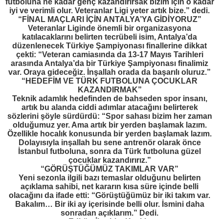
futboluna ne kadar genç kazandırırsak bizim için o kadar
iyi ve verimli olur. Veteranlar Ligi yeter artık bize.” dedi.
“FİNAL MAÇLARI İÇİN ANTALYA’YA GİDİYORUZ”
Veteranlar Liginde önemli bir organizasyona
katılacaklarını belirten tecrübeli isim, Antalya’da
düzenlenecek Türkiye Şampiyonası finallerine dikkat
çekti: “Veteran camiasında da 13-17 Mayıs Tarihleri
arasında Antalya’da bir Türkiye Şampiyonası finalimiz
var. Oraya gideceğiz. İnşallah orada da başarılı oluruz.”
“HEDEFİM VE TÜRK FUTBOLUNA ÇOCUKLAR
KAZANDIRMAK”
Teknik adamlık hedefinden de bahseden spor insanı,
artık bu alanda ciddi adımlar atacağını belirterek
sözlerini şöyle sürdürdü: “Spor sahası bizim her zaman
olduğumuz yer. Ama artık bir yerden başlamak lazım.
Özellikle hocalık konusunda bir yerden başlamak lazım.
Dolayısıyla inşallah bu sene antrenör olarak önce
İstanbul futboluna, sonra da Türk futboluna güzel
çocuklar kazandırırız.”
“GÖRÜŞTÜĞÜMÜZ TAKIMLAR VAR”
Yeni sezonla ilgili bazı temaslar olduğunu belirten
açıklama sahibi, net kararın kısa süre içinde belli
olacağını da ifade etti: “Görüştüğümüz bir iki takım var.
Bakalım… Bir iki ay içerisinde belli olur. İsmini daha
sonradan açıklarım.” Dedi.