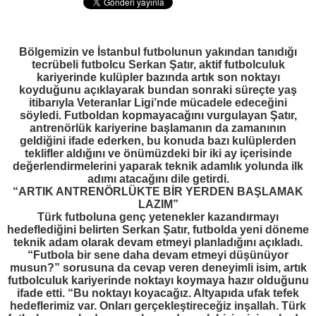
Bölgemizin ve İstanbul futbolunun yakından tanıdığı
tecrübeli futbolcu Serkan Şatır, aktif futbolculuk
kariyerinde kulüpler bazında artık son noktayı
koyduğunu açıklayarak bundan sonraki süreçte yaş
itibarıyla Veteranlar Ligi’nde mücadele edeceğini
söyledi. Futboldan kopmayacağını vurgulayan Şatır,
antrenörlük kariyerine başlamanın da zamanının
geldiğini ifade ederken, bu konuda bazı kulüplerden
teklifler aldığını ve önümüzdeki bir iki ay içerisinde
değerlendirmelerini yaparak teknik adamlık yolunda ilk
adımı atacağını dile getirdi.
“ARTIK ANTRENÖRLÜKTE BİR YERDEN BAŞLAMAK
LAZIM”
Türk futboluna genç yetenekler kazandırmayı
hedeflediğini belirten Serkan Şatır, futbolda yeni döneme
teknik adam olarak devam etmeyi planladığını açıkladı.
“Futbola bir sene daha devam etmeyi düşünüyor
musun?” sorusuna da cevap veren deneyimli isim, artık
futbolculuk kariyerinde noktayı koymaya hazır olduğunu
ifade etti. “Bu noktayı koyacağız. Altyapıda ufak tefek
hedeflerimiz var. Onları gerçekleştireceğiz inşallah. Türk