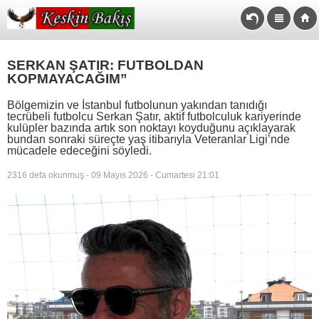
SERKAN ŞATIR: FUTBOLDAN
KOPMAYACAĞIM”
Bölgemizin ve İstanbul futbolunun yakından tanıdığı
tecrübeli futbolcu Serkan Şatır, aktif futbolculuk kariyerinde
kulüpler bazında artık son noktayı koyduğunu açıklayarak
bundan sonraki süreçte yaş itibarıyla Veteranlar Ligi’nde
mücadele edeceğini söyledi.
2316 defa okunmuş - 09 Mayıs 2026 - Cumartesi 21:01