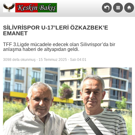
SİLİVRİSPOR U-17’LERİ ÖZKAZBEK’E
EMANET
TFF 3.Ligde mücadele edecek olan Silivrispor’da bir
anlaşma haberi de altyapıdan geldi.
3098 defa okunmuş - 15 Temmuz 2025 - Salı 04:01