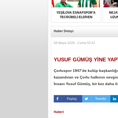
YEŞİLOVA ESNAFSPOR’A
NEJA
TECRÜBELİ ELDİVEN
UZU
Haber Detayı
08 Mayıs 2026 - Cuma 03:42
YUSUF GÜMÜŞ YİNE YAPT
Çorluspor 1947’de kulüp başkanlığı
kazandıran ve Çorlu halkının sevgi
İnsanı Yusuf Gümüş, bir kez daha ör
Paylaş
Tweetle
Haberi