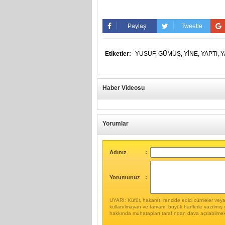
Paylaş
Tweetle
Etiketler:
YUSUF,
GÜMÜŞ,
YİNE,
YAPTI,
Y
Haber Videosu
Yorumlar
Adınız
:
Yorumunuz
:
UYARI: Küfür, hakaret, rencide edici cümleler veya i
kullanılmayan ve tamamı büyük harflerle yazılmış 
hakkında muhatapları tarafından dava açılabilmek