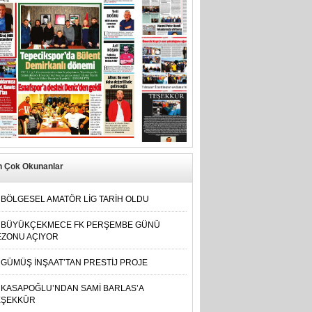
n Çok Okunanlar
BÖLGESEL AMATÖR LİG TARİH OLDU
BÜYÜKÇEKMECE FK PERŞEMBE GÜNÜ
EZONU AÇIYOR
GÜMÜŞ İNŞAAT’TAN PRESTİJ PROJE
KASAPOĞLU’NDAN SAMİ BARLAS’A
EŞEKKÜR