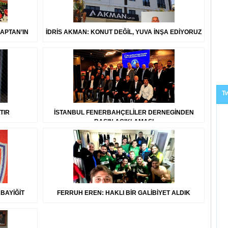
KAPTAN’IN
İDRİS AKMAN: KONUT DEĞİL, YUVA İNŞA EDİYORUZ
Tw
TIR
İSTANBUL FENERBAHÇELİLER DERNEGİNDEN
BASIN AÇIKLAMASI
BAYİĞİT
FERRUH EREN: HAKLI BİR GALİBİYET ALDIK