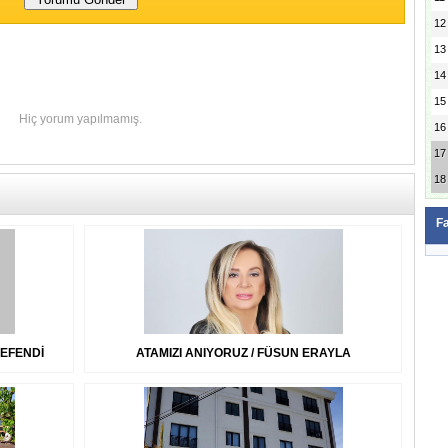
12
13
14
15
Hiç yorum yapılmamış.
16
17
18
F
 EFENDİ
ATAMIZI ANIYORUZ / FÜSUN ERAYLA