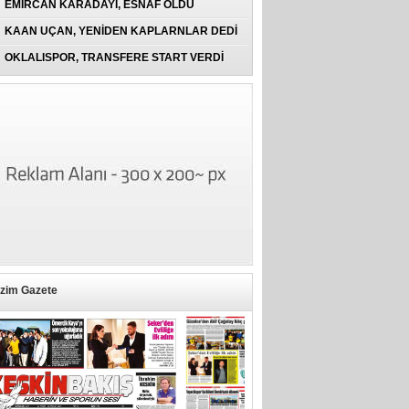
EMİRCAN KARADAYI, ESNAF OLDU
KAAN UÇAN, YENİDEN KAPLARNLAR DEDİ
OKLALISPOR, TRANSFERE START VERDİ
izim Gazete