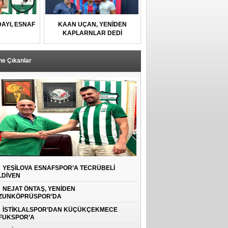
AYI, ESNAF
KAAN UÇAN, YENİDEN
U
KAPLARNLAR DEDİ
ne Çıkanlar
YEŞİLOVA ESNAFSPOR’A TECRÜBELİ
LDİVEN
NEJAT ÖNTAŞ, YENİDEN
ZUNKÖPRÜSPOR’DA
İSTİKLALSPOR’DAN KÜÇÜKÇEKMECE
FUKSPOR’A