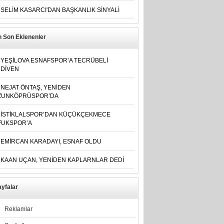
SELİM KASARCI'DAN BAŞKANLIK SİNYALİ
n Son Eklenenler
YEŞİLOVA ESNAFSPOR’A TECRÜBELİ
LDİVEN
NEJAT ÖNTAŞ, YENİDEN
ZUNKÖPRÜSPOR’DA
İSTİKLALSPOR’DAN KÜÇÜKÇEKMECE
FUKSPOR’A
EMİRCAN KARADAYI, ESNAF OLDU
KAAN UÇAN, YENİDEN KAPLARNLAR DEDİ
yfalar
Reklamlar