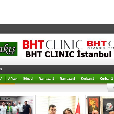
ri
.A
A.Yapı
Güncel
Ramazan1
Ramazan2
Kurban 1
Kurban 2