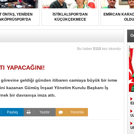
T ÖNTAŞ, YENİDEN
İSTİKLALSPOR’DAN
EMİRCAN KARAD
NKÖPRÜSPOR’DA
KÜÇÜKÇEKMECE
OLD
UFUKSPOR’A
Ö
Bu haber
5110
kez okundu
I YAPACAĞINI!
 görevine geldiği günden itibaren camiaya büyük bir ivme
sini kazanan Gümüş İnşaat Yönetim Kurulu Başkanı İş
nek bir davranışa imza attı.
E
Paylaş
Yazdır
Yorumla
U
U