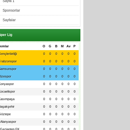
Sayfa 1
Sponsorlar
Sayfalar
per Lig
kımlar
O
G
B
M
Av
P
ençlerbirliği
0
0
0
0
0
0
Trabzonspor
0
0
0
0
0
0
Samsunspor
0
0
0
0
0
0
Rizespor
0
0
0
0
0
0
Konyaspor
0
0
0
0
0
0
Kocaelispor
0
0
0
0
0
0
Kasımpaşa
0
0
0
0
0
0
Başakşehir
0
0
0
0
0
0
Göztepe
0
0
0
0
0
0
Alanyaspor
0
0
0
0
0
0
Gaziantep FK
0
0
0
0
0
0