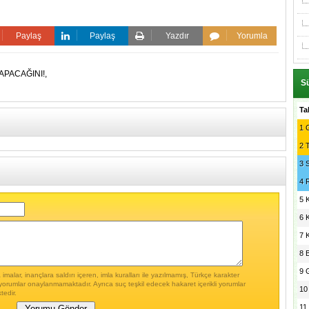
Paylaş
Paylaş
Yazdır
Yorumla
APACAĞINI!,
Sü
Ta
1
G
2
3
4
5
6
7
8
9
malar, inançlara saldırı içeren, imla kuralları ile yazılmamış, Türkçe karakter
yorumlar onaylanmamaktadır. Ayrıca suç teşkil edecek hakaret içerikli yorumlar
10
tedir.
11