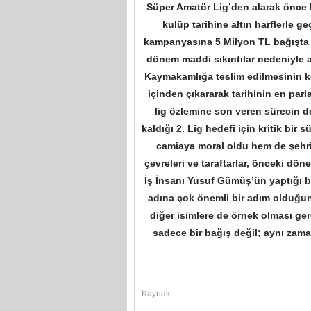
Süper Amatör Lig’den alarak önce B
kulüp tarihine altın harflerle 
kampanyasına 5 Milyon TL bağışta 
dönem maddi sıkıntılar nedeniyle 
Kaymakamlığa teslim edilmesinin k
içinden çıkararak tarihinin en par
lig özlemine son veren sürecin de
kaldığı 2. Lig hedefi için kritik bi
camiaya moral oldu hem de şehrin
çevreleri ve taraftarlar, önceki d
İş İnsanı Yusuf Gümüş’ün yaptığı b
adına çok önemli bir adım olduğu
diğer isimlere de örnek olması ger
sadece bir bağış değil; aynı zam
Kaynak: