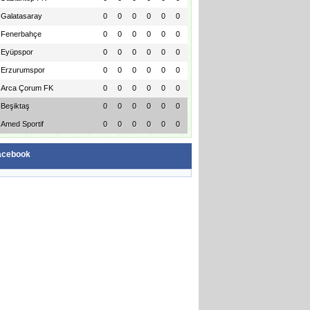
Galatasaray
0
0
0
0
0
0
Fenerbahçe
0
0
0
0
0
0
Eyüpspor
0
0
0
0
0
0
Erzurumspor
0
0
0
0
0
0
Arca Çorum FK
0
0
0
0
0
0
Beşiktaş
0
0
0
0
0
0
Amed Sportif
0
0
0
0
0
0
acebook