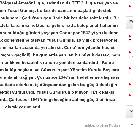
ölgesel Amatör Lig’e, ardından da TFF 3. Lig’e taşıyan ve
geçen Yusuf Gümüş, bu kez de camianın başlattığı destek
bulunarak Çorlu’nun gönlünde bir kez daha taht kurdu. Bir
E
adeta kapanma noktasına gelen, hatta kulüp anahtarlarının
onuşulduğu günleri yaşayan Çorluspor 1947’yi yoklukların
lak dönemlerine taşıyan Yusuf Gümüş, 18 yıllık profesyonel
E
 mimarları arasında yer almıştı. Çorlu’nun yıllardır hasret
r süreçten geçildiği bu günlerde yapılan bu büyük destek, hem
U
 birlik ve beraberlik ruhunu yeniden canlandırdı. Kulüp
önem kulüp başkanı ve Gümüş İnşaat Yönetim Kurulu Başkanı
U
u anlamlı bağışın, Çorluspor 1947’nin hedeflerine ulaşması
nu ifade ederken; iş dünyasından gelen bu güçlü desteğin
ektiği vurgulandı. Yusuf Gümüş’ün 5 Milyon TL’lik katkısı,
anda Çorluspor 1947’nin geleceğine atılmış güçlü bir imza
olarak yorumlandı.
Sa
Editör: İbrahim Keskin