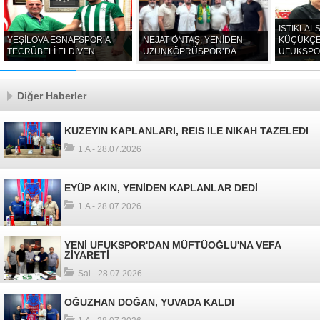
İSTİKLAL
YEŞİLOVA ESNAFSPOR’A
NEJAT ÖNTAŞ, YENİDEN
KÜÇÜKÇ
TECRÜBELİ ELDİVEN
UZUNKÖPRÜSPOR’DA
UFUKSPO
Diğer Haberler
KUZEYİN KAPLANLARI, REİS İLE NİKAH TAZELEDİ
1.A - 28.07.2026
EYÜP AKIN, YENİDEN KAPLANLAR DEDİ
1.A - 28.07.2026
YENİ UFUKSPOR'DAN MÜFTÜOĞLU'NA VEFA
ZİYARETİ
Sal - 28.07.2026
OĞUZHAN DOĞAN, YUVADA KALDI