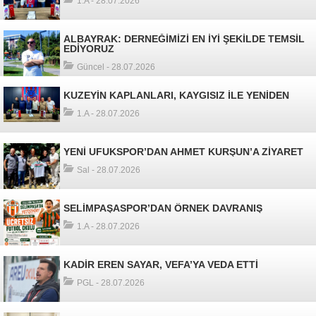
1.A - 28.07.2026
ALBAYRAK: DERNEĞİMİZİ EN İYİ ŞEKİLDE TEMSİL
EDİYORUZ
Güncel - 28.07.2026
KUZEYİN KAPLANLARI, KAYGISIZ İLE YENİDEN
1.A - 28.07.2026
YENİ UFUKSPOR’DAN AHMET KURŞUN’A ZİYARET
Sal - 28.07.2026
SELİMPAŞASPOR’DAN ÖRNEK DAVRANIŞ
1.A - 28.07.2026
KADİR EREN SAYAR, VEFA’YA VEDA ETTİ
PGL - 28.07.2026