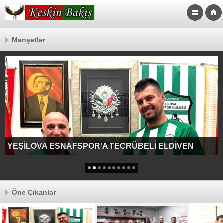
Manşetler
YEŞİLOVA ESNAFSPOR’A TECRÜBELİ ELDİVEN
Öne Çıkanlar