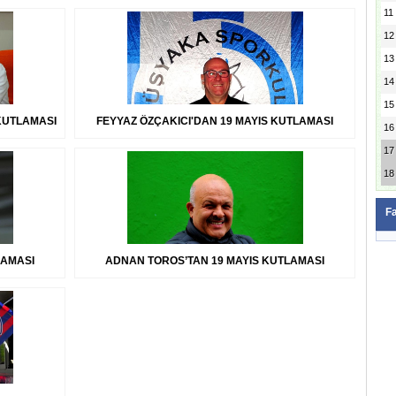
11
12
13
14
15
KUTLAMASI
FEYYAZ ÖZÇAKICI'DAN 19 MAYIS KUTLAMASI
16
17
18
F
LAMASI
ADNAN TOROS’TAN 19 MAYIS KUTLAMASI