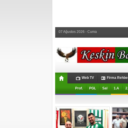
07 Ağustos 2026 - Cuma
Web TV
Firma Rehbe
Prof.
PGL
Sal
1.A
2