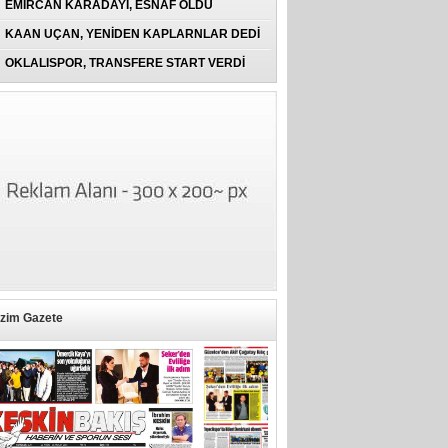
EMİRCAN KARADAYI, ESNAF OLDU
KAAN UÇAN, YENİDEN KAPLARNLAR DEDİ
OKLALISPOR, TRANSFERE START VERDİ
izim Gazete