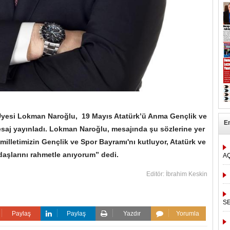
 Üyesi Lokman Naroğlu, 19 Mayıs Atatürk’ü Anma Gençlik ve
E
saj yayınladı. Lokman Naroğlu, mesajında şu sözlerine yer
 milletimizin Gençlik ve Spor Bayramı'nı kutluyor, Atatürk ve
daşlarını rahmetle anıyorum” dedi.
A
Editör: İbrahim Keskin
S
Paylaş
Paylaş
Yazdır
Yorumla