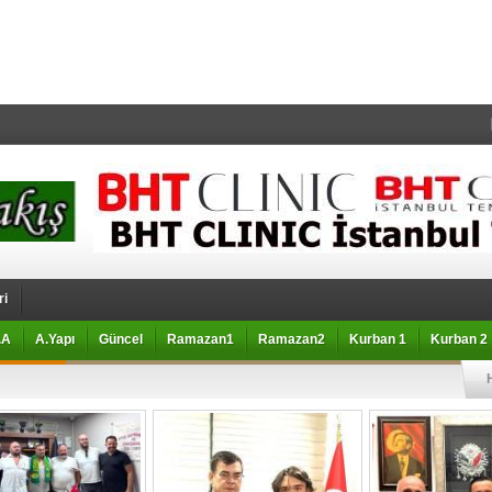
ri
.A
A.Yapı
Güncel
Ramazan1
Ramazan2
Kurban 1
Kurban 2