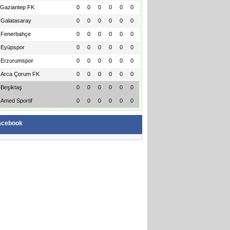
Gaziantep FK
0
0
0
0
0
0
Galatasaray
0
0
0
0
0
0
Fenerbahçe
0
0
0
0
0
0
Eyüpspor
0
0
0
0
0
0
Erzurumspor
0
0
0
0
0
0
Arca Çorum FK
0
0
0
0
0
0
Beşiktaş
0
0
0
0
0
0
Amed Sportif
0
0
0
0
0
0
acebook