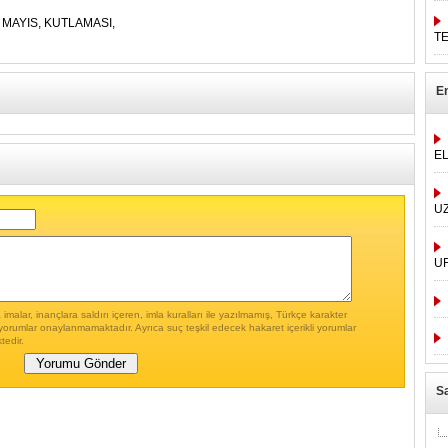
,
MAYIS,
KUTLAMASI,
T
E
E
U
U
malar, inançlara saldırı içeren, imla kuralları ile yazılmamış, Türkçe karakter
yorumlar onaylanmamaktadır. Ayrıca suç teşkil edecek hakaret içerikli yorumlar
tedir.
Sa