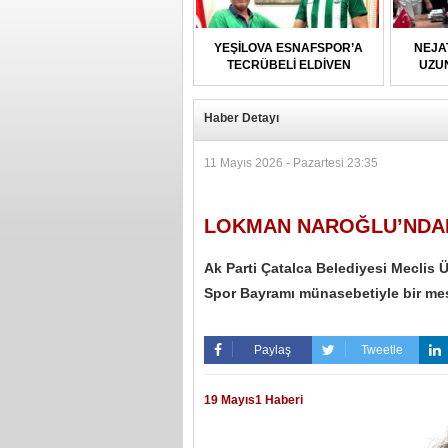
YEŞİLOVA ESNAFSPOR’A
NEJA
TECRÜBELİ ELDİVEN
UZU
Haber Detayı
11 Mayıs 2026 - Pazartesi 23:35
LOKMAN NAROĞLU’NDAN
Ak Parti Çatalca Belediyesi Meclis
Spor Bayramı münasebetiyle bir mes
Paylaş
Tweetle
19 Mayıs1 Haberi