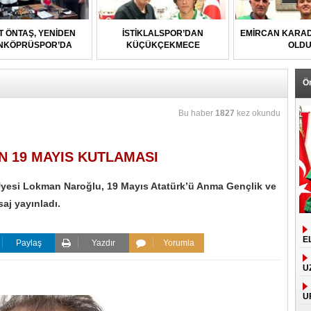
T ÖNTAŞ, YENİDEN
İSTİKLALSPOR’DAN
EMİRCAN KARAD
NKÖPRÜSPOR’DA
KÜÇÜKÇEKMECE
OLD
UFUKSPOR’A
Ö
Bu haber
1827
kez okundu
 19 MAYIS KUTLAMASI
 Üyesi Lokman Naroğlu, 19 Mayıs Atatürk’ü Anma Gençlik ve
aj yayınladı.
E
Paylaş
Yazdır
Yorumla
U
U