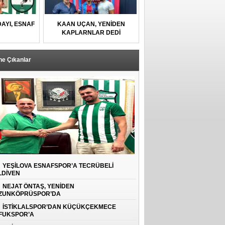
AYI, ESNAF
KAAN UÇAN, YENİDEN
U
KAPLARNLAR DEDİ
ne Çıkanlar
YEŞİLOVA ESNAFSPOR’A TECRÜBELİ
LDİVEN
NEJAT ÖNTAŞ, YENİDEN
ZUNKÖPRÜSPOR’DA
İSTİKLALSPOR’DAN KÜÇÜKÇEKMECE
FUKSPOR’A