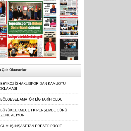
n Çok Okunanlar
BEYKOZ İSHAKLISPOR’DAN KAMUOYU
ÇIKLAMASI
BÖLGESEL AMATÖR LİG TARİH OLDU
BÜYÜKÇEKMECE FK PERŞEMBE GÜNÜ
EZONU AÇIYOR
GÜMÜŞ İNŞAAT’TAN PRESTİJ PROJE