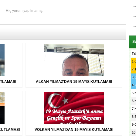
Hiç yorum yapılmamış.
Sü
Ta
1
G
2
3
UTLAMASI
ALKAN YILMAZ’DAN 19 MAYIS KUTLAMASI
4
5
6
7
8
9
KUTLAMASI
VOLKAN YILMAZ’DAN 19 MAYIS KUTLAMASI
10