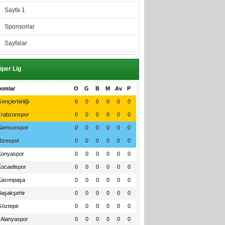
Sayfa 1
Sponsorlar
Sayfalar
per Lig
kımlar
O
G
B
M
Av
P
ençlerbirliği
0
0
0
0
0
0
Trabzonspor
0
0
0
0
0
0
Samsunspor
0
0
0
0
0
0
Rizespor
0
0
0
0
0
0
Konyaspor
0
0
0
0
0
0
Kocaelispor
0
0
0
0
0
0
Kasımpaşa
0
0
0
0
0
0
Başakşehir
0
0
0
0
0
0
Göztepe
0
0
0
0
0
0
Alanyaspor
0
0
0
0
0
0