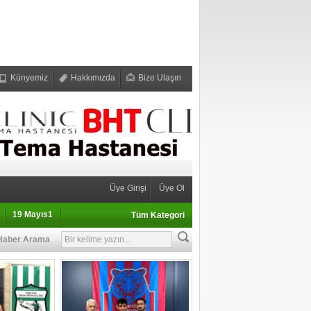
Künyemiz
Hakkımızda
Bize Ulaşın
Üye Girişi
Üye Ol
19 Mayıs1
Tüm Kategori
Haber Arama