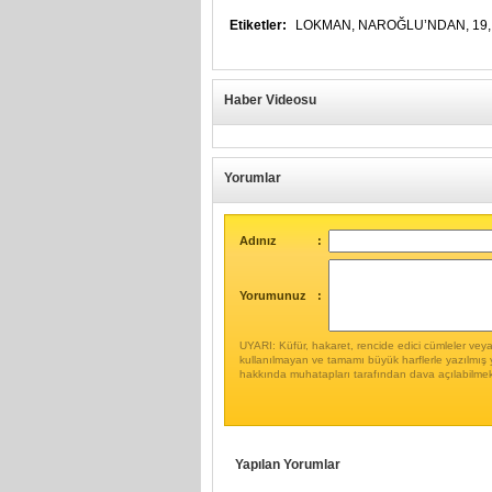
Etiketler:
LOKMAN,
NAROĞLU’NDAN,
19
Haber Videosu
Yorumlar
Adınız
:
Yorumunuz
:
UYARI: Küfür, hakaret, rencide edici cümleler veya i
kullanılmayan ve tamamı büyük harflerle yazılmış 
hakkında muhatapları tarafından dava açılabilmek
Yapılan Yorumlar