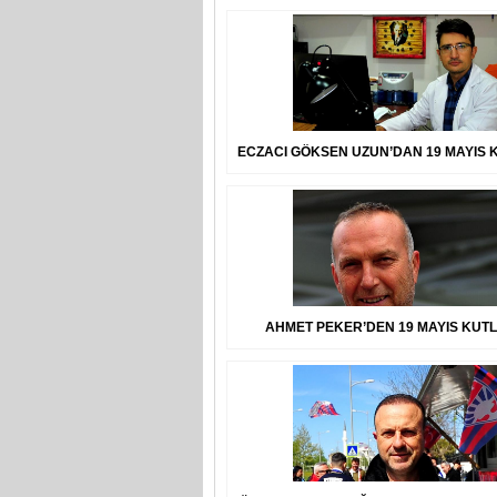
ECZACI GÖKSEN UZUN’DAN 19 MAYIS 
AHMET PEKER’DEN 19 MAYIS KUT