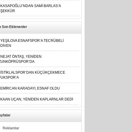
KASAPOĞLU’NDAN SAMİ BARLAS’A
EŞEKKÜR
n Son Eklenenler
YEŞİLOVA ESNAFSPOR’A TECRÜBELİ
LDİVEN
NEJAT ÖNTAŞ, YENİDEN
ZUNKÖPRÜSPOR’DA
İSTİKLALSPOR’DAN KÜÇÜKÇEKMECE
FUKSPOR’A
EMİRCAN KARADAYI, ESNAF OLDU
KAAN UÇAN, YENİDEN KAPLARNLAR DEDİ
yfalar
Reklamlar