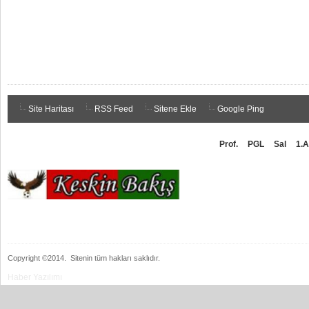
Site Haritası
RSS Feed
Sitene Ekle
Google Ping
Prof.
PGL
Sal
1.A
Copyright ©2014.
Sitenin tüm hakları saklıdır.
Haber Yazılımı