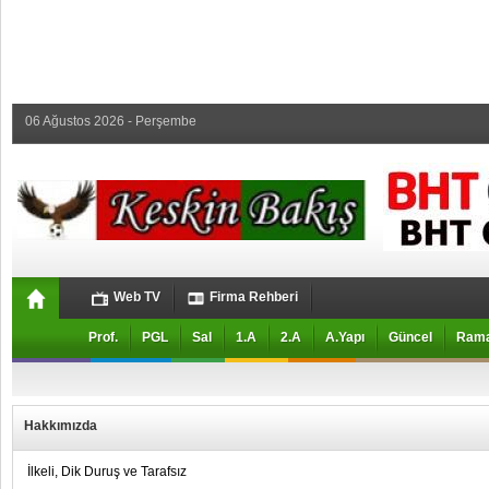
06 Ağustos 2026 - Perşembe
Web TV
Firma Rehberi
Prof.
PGL
Sal
1.A
2.A
A.Yapı
Güncel
Ram
Hakkımızda
İlkeli, Dik Duruş ve Tarafsız