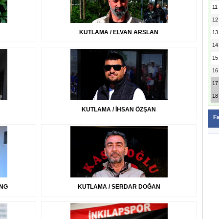
11
12
KUTLAMA / ELVAN ARSLAN
13
14
15
16
17
18
KUTLAMA / İHSAN ÖZŞAN
F
ANG
KUTLAMA / SERDAR DOĞAN