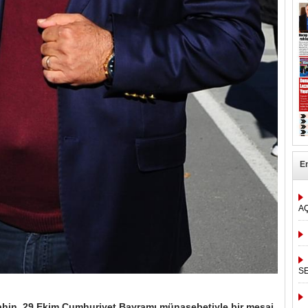
E
A
S
Şahin, 29 Ekim Cumhuriyet Bayramı münasebetiyle bir mesaj