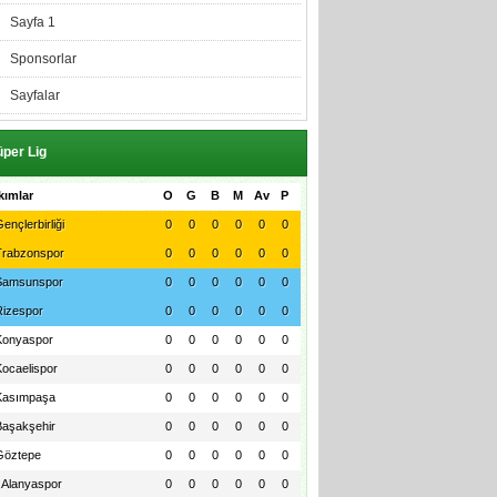
Sayfa 1
Sponsorlar
Sayfalar
per Lig
kımlar
O
G
B
M
Av
P
ençlerbirliği
0
0
0
0
0
0
Trabzonspor
0
0
0
0
0
0
Samsunspor
0
0
0
0
0
0
Rizespor
0
0
0
0
0
0
Konyaspor
0
0
0
0
0
0
Kocaelispor
0
0
0
0
0
0
Kasımpaşa
0
0
0
0
0
0
Başakşehir
0
0
0
0
0
0
Göztepe
0
0
0
0
0
0
Alanyaspor
0
0
0
0
0
0