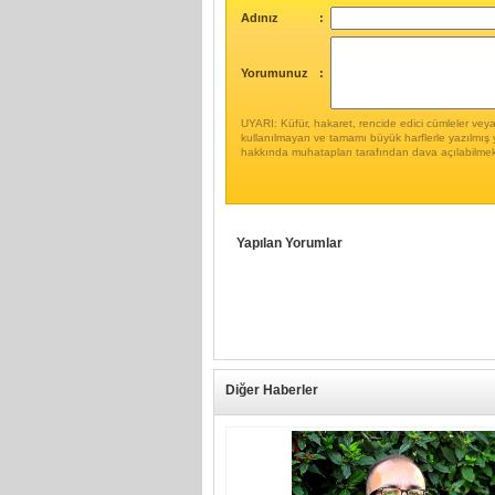
Adınız
:
Yorumunuz
:
UYARI: Küfür, hakaret, rencide edici cümleler veya i
kullanılmayan ve tamamı büyük harflerle yazılmış 
hakkında muhatapları tarafından dava açılabilmek
Yapılan Yorumlar
Diğer Haberler