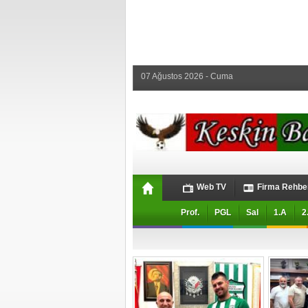
07 Ağustos 2026 - Cuma
Web TV
Firma Rehbe
Prof.
PGL
Sal
1.A
2