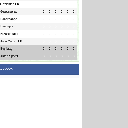
Gaziantep FK
0
0
0
0
0
0
Galatasaray
0
0
0
0
0
0
Fenerbahçe
0
0
0
0
0
0
Eyüpspor
0
0
0
0
0
0
Erzurumspor
0
0
0
0
0
0
Arca Çorum FK
0
0
0
0
0
0
Beşiktaş
0
0
0
0
0
0
Amed Sportif
0
0
0
0
0
0
acebook