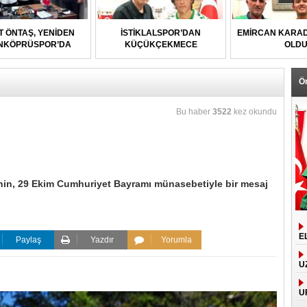
T ÖNTAŞ, YENİDEN
İSTİKLALSPOR’DAN
EMİRCAN KARAD
NKÖPRÜSPOR’DA
KÜÇÜKÇEKMECE
OLD
UFUKSPOR’A
Ö
Bu haber
3522
kez okundu
Şahin, 29 Ekim Cumhuriyet Bayramı münasebetiyle bir mesaj
E
Paylaş
Yazdır
Yorumla
U
U