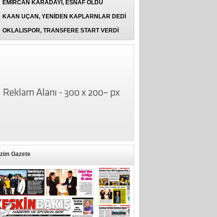
EMİRCAN KARADAYI, ESNAF OLDU
KAAN UÇAN, YENİDEN KAPLARNLAR DEDİ
OKLALISPOR, TRANSFERE START VERDİ
izim Gazete