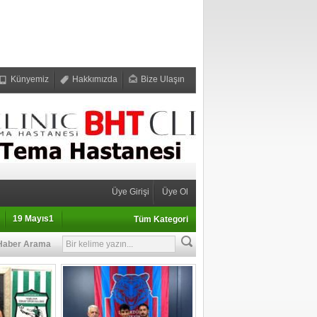
Künyemiz
Hakkımızda
Bize Ulaşın
Üye Girişi
Üye Ol
19 Mayıs1
Tüm Kategori
Haber Arama