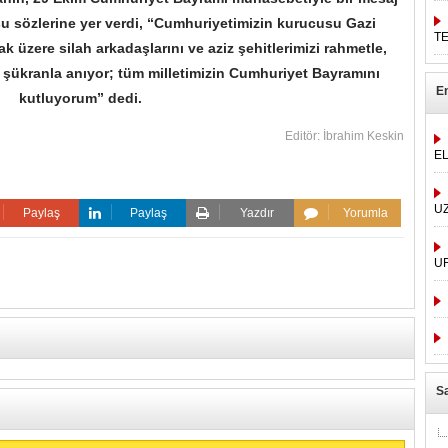
şu sözlerine yer verdi, “Cumhuriyetimizin kurucusu Gazi
T
 üzere silah arkadaşlarını ve aziz şehitlerimizi rahmetle,
 şükranla anıyor; tüm milletimizin Cumhuriyet Bayramını
E
kutluyorum” dedi.
Editör: İbrahim Keskin
E
U
Paylaş
Paylaş
Yazdır
Yorumla
U
Sa