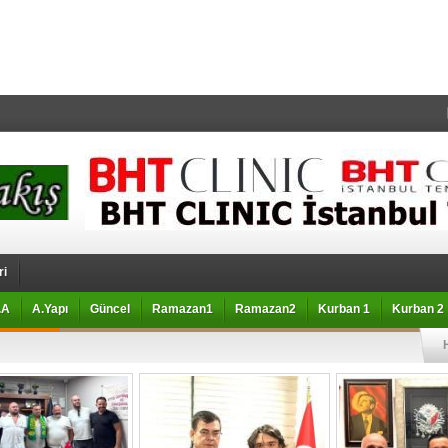
ri
.A
A.Yapı
Güncel
Ramazan1
Ramazan2
Kurban 1
Kurban 2