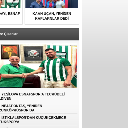
AYI, ESNAF
KAAN UÇAN, YENİDEN
U
KAPLARNLAR DEDİ
ne Çıkanlar
YEŞİLOVA ESNAFSPOR’A TECRÜBELİ
LDİVEN
NEJAT ÖNTAŞ, YENİDEN
ZUNKÖPRÜSPOR’DA
İSTİKLALSPOR’DAN KÜÇÜKÇEKMECE
FUKSPOR’A