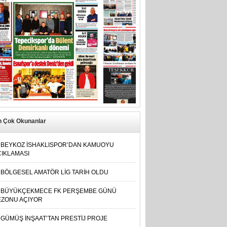
n Çok Okunanlar
BEYKOZ İSHAKLISPOR’DAN KAMUOYU
ÇIKLAMASI
BÖLGESEL AMATÖR LİG TARİH OLDU
BÜYÜKÇEKMECE FK PERŞEMBE GÜNÜ
EZONU AÇIYOR
GÜMÜŞ İNŞAAT’TAN PRESTİJ PROJE