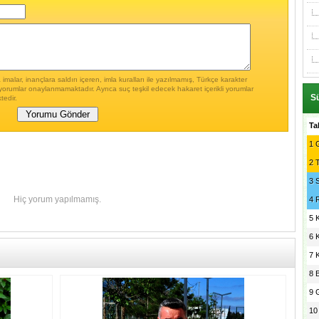
malar, inançlara saldırı içeren, imla kuralları ile yazılmamış, Türkçe karakter
yorumlar onaylanmamaktadır. Ayrıca suç teşkil edecek hakaret içerikli yorumlar
Sü
tedir.
Ta
1
G
2
3
Hiç yorum yapılmamış.
4
5
6
7
8
9
10