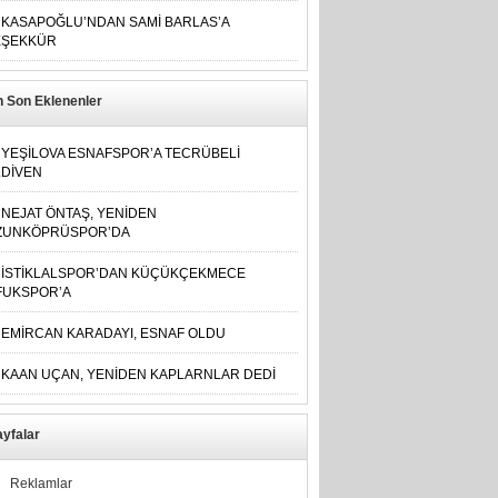
KASAPOĞLU’NDAN SAMİ BARLAS’A
EŞEKKÜR
n Son Eklenenler
YEŞİLOVA ESNAFSPOR’A TECRÜBELİ
LDİVEN
NEJAT ÖNTAŞ, YENİDEN
ZUNKÖPRÜSPOR’DA
İSTİKLALSPOR’DAN KÜÇÜKÇEKMECE
FUKSPOR’A
EMİRCAN KARADAYI, ESNAF OLDU
KAAN UÇAN, YENİDEN KAPLARNLAR DEDİ
yfalar
Reklamlar